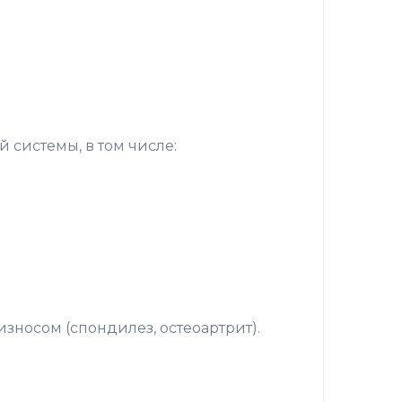
системы, в том числе:
зносом (спондилез, остеоартрит).