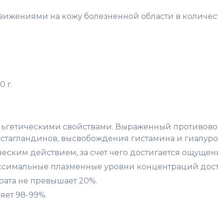
ижениями на кожу болезненной области в количестве
 г.
льгетическими свойствами. Выраженный противово
остагландинов, высвобождения гистамина и гиалур
ским действием, за счет чего достигается ощущен
симальные плазменные уровни концентраций достиг
рата не превышает 20%.
яет 98-99%.