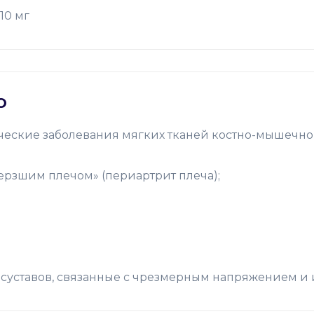
10 мг
Ю
еские заболевания мягких тканей костно-мышечной 
ерзшим плечом» (периартрит плеча);
 суставов, связанные с чрезмерным напряжением и и