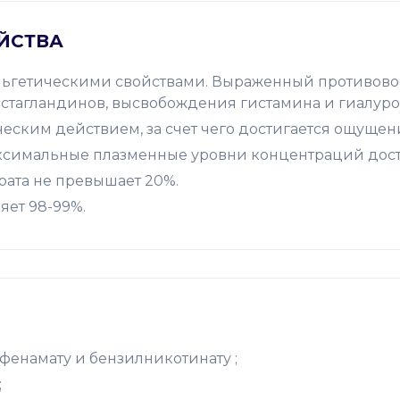
ЙСТВА
льгетическими свойствами. Выраженный противово
остагландинов, высвобождения гистамина и гиалур
ским действием, за счет чего достигается ощущен
симальные плазменные уровни концентраций достиг
рата не превышает 20%.
яет 98-99%.
фенамату и бензилникотинату ;
;