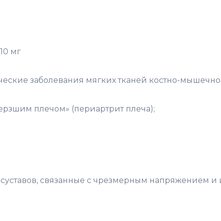
10 мг
еские заболевания мягких тканей костно-мышечной 
ерзшим плечом» (периартрит плеча);
 суставов, связанные с чрезмерным напряжением и и