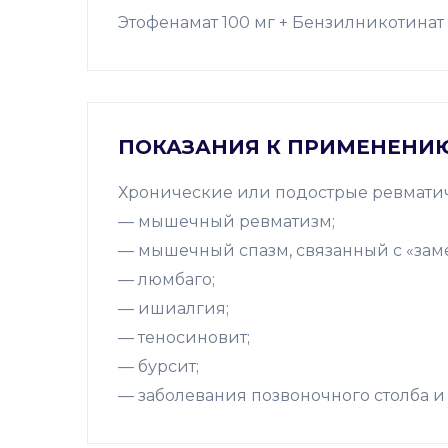
Этофенамат 100 мг + Бензилникотинат 
ПОКАЗАНИЯ К ПРИМЕНЕНИ
Хронические или подострые ревматич
— мышечный ревматизм;
— мышечный спазм, связанный с «зам
— люмбаго;
— ишиалгия;
— теносиновит;
— бурсит;
— заболевания позвоночного столба и