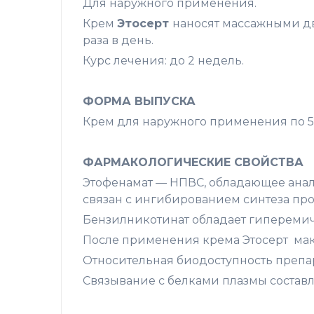
Для наружного применения.
Крем
Этосерт
наносят массажными дв
раза в день.
Курс лечения: до 2 недель.
ФОРМА ВЫПУСКА
Крем для наружного применения по 50
ФАРМАКОЛОГИЧЕСКИЕ СВОЙСТВА
Этофенамат — НПВС, обладающее ана
связан с ингибированием синтеза пр
Бензилникотинат обладает гиперемиче
После применения крема Этосерт мак
Относительная биодоступность препа
Связывание с белками плазмы составл