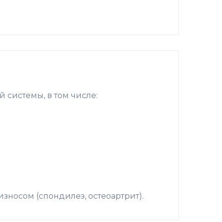
системы, в том числе:
зносом (спондилез, остеоартрит).