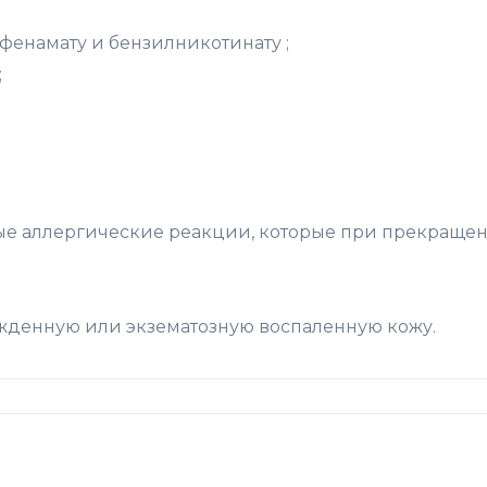
фенамату и бензилникотинату ;
;
ые аллергические реакции, которые при прекраще
ежденную или экзематозную воспаленную кожу.